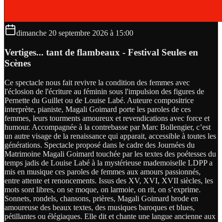
dimanche 20 septembre 2026 à 15:00
Vertiges... tant de flambeaux - Festival Seules en
Scènes
Ce spectacle nous fait revivre la condition des femmes avec
l'éclosion de l'écriture au féminin sous l'impulsion des figures de
Pernette du Guillet ou de Louise Labé. Auteure compositrice
interprète, pianiste, Magali Goimard porte les paroles de ces
femmes, leurs tourments amoureux et revendications avec force et
humour. Accompagnée à la contrebasse par Marc Bollengier, c’est
un autre visage de la renaissance qui apparait, accessible à toutes les
générations. Spectacle proposé dans le cadre des Journées du
Matrimoine Magali Goimard touchée par les textes des poétesses du
temps jadis de Louise Labé à la mystérieuse mademoiselle LDPP a
mis en musique ces paroles de femmes aux amours passionnés,
entre attente et renoncements. Issus des XV, XVI, XVII siècles, les
mots sont libres, on se moque, on larmoie, on rit, on s’exprime.
Sonnets, rondels, chansons, prières, Magali Goimard brode en
amoureuse des beaux textes, des musiques baroques et blues,
pétillantes ou élégiaques. Elle dit et chante une langue ancienne aux