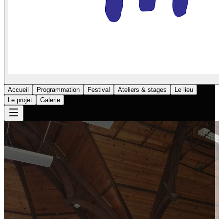
Accueil
Programmation
Festival
Ateliers & stages
Le lieu
Le projet
Galerie