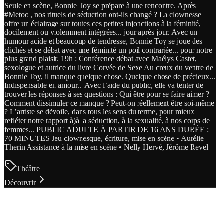
Seule en scène, Bonnie Toy se prépare à une rencontre. Après
#Metoo , nos rituels de séduction ont-ils changé ? La clownesse
offre un éclairage sur toutes ces petites injonctions à la féminité,
docilement ou violemment intégrées... jour après jour. Avec un
humour acide et beaucoup de tendresse, Bonnie Toy se joue des
clichés et se débat avec une féminité un poil contrariée... pour notre
plus grand plaisir. 19h : Conférence débat avec Maélys Castet,
sexologue et autrice du livre Corvée de Sexe Au creux du ventre de
Bonnie Toy, il manque quelque chose. Quelque chose de précieux...
Indispensable en amour... Avec l’aide du public, elle va tenter de
trouver les réponses à ses questions : Qui être pour se faire aimer ?
Comment dissimuler ce manque ? Peut-on réellement être soi-même
? L’artiste se dévoile, dans tous les sens du terme, pour mieux
refléter notre rapport à)à la séduction, à la sexualité, à nos corps de
femmes... PUBLIC ADULTE À PARTIR DE 16 ANS DURÉE :
70 MINUTES Jeu clownesque, écriture, mise en scène • Aurélie
Therin Assistance à la mise en scène • Nelly Hervé, Jérôme Revel
Théâtre
Découvrir