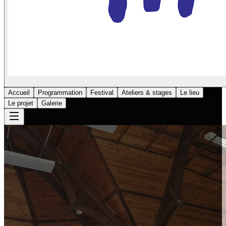
Accueil
Programmation
Festival
Ateliers & stages
Le lieu
Le projet
Galerie