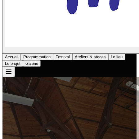
Accueil
Programmation
Festival
Ateliers & stages
Le lieu
Le projet
Galerie